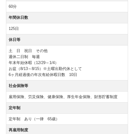
60分
年間休日数
125日
休日等
土 日 祝日 その他
週休二日制 毎週
年末年始休暇（12/29～1/4）
お盆（8/13～8/15）※土曜出勤代休として
6ヶ月経過後の年次有給休暇日数 10日
社会保険等
雇用保険、労災保険、健康保険、厚生年金保険、財形貯蓄制度
定年制
定年制 あり（一律 65歳）
再雇用制度